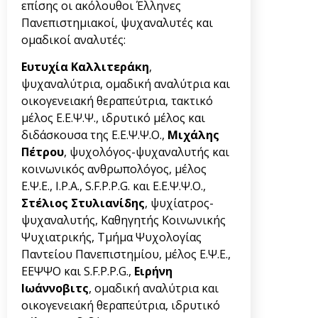
επίσης οι ακόλουθοι Έλληνες
Πανεπιστημιακοί, ψυχαναλυτές και
ομαδικοί αναλυτές:
Ευτυχία Καλλιτεράκη
,
ψυχαναλύτρια, ομαδική αναλύτρια και
οικογενειακή θεραπεύτρια, τακτικό
μέλος Ε.Ε.Ψ.Ψ., ιδρυτικό μέλος και
διδάσκουσα της Ε.Ε.Ψ.Ψ.Ο.,
Μιχάλης
Πέτρου
, ψυχολόγος-ψυχαναλυτής και
κοινωνικός ανθρωπολόγος, μέλος
Ε.Ψ.Ε., Ι.P.Α., S.F.P.P.G. και Ε.Ε.Ψ.Ψ.Ο.,
Στέλιος Στυλιανίδης
, ψυχίατρος-
ψυχαναλυτής, Καθηγητής Κοινωνικής
Ψυχιατρικής, Τμήμα Ψυχολογίας
Παντείου Πανεπιστημίου, μέλος Ε.Ψ.Ε.,
ΕΕΨΨΟ και S.F.P.P.G.,
Ειρήνη
Ιωάννοβιτς
, ομαδική αναλύτρια και
οικογενειακή θεραπεύτρια, ιδρυτικό