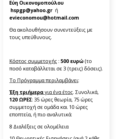
Εύη Οικονομοπούλου
hspgp@yahoo.gr
ή
evieconomou@hotmail.com
Θα ακολουθήσουν συνεντεύξεις με
τους υπεύθυνους.
Κόστος συμμετοχής
:
500 ευρώ
(το
ποσό καταβάλλεται σε 3 (τρεις) δόσεις).
Το Πρόγραμμα περιλαμβάνει
:
Έξη τριήμερα
για ένα έτος
. Συνολικά,
120 ΩΡΕΣ
: 35 ώρες θεωρία, 75 ώρες
συμμετοχή σε ομάδα και 10 ώρες
εποπτεία, ή πιο αναλυτικά:
8 Διαλέξεις σε ολομέλεια
10 Θεωρητικές Εισηγήσεις (ανά 2 κάθε