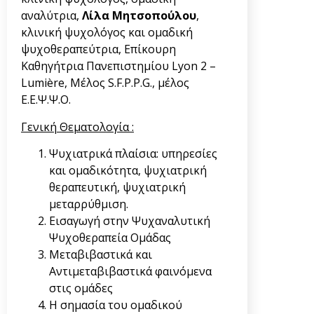
αναλύτρια,
Λίλα Μητσοπούλου
,
κλινική ψυχολόγος και ομαδική
ψυχοθεραπεύτρια, Επίκουρη
Καθηγήτρια Πανεπιστημίου Lyon 2 –
Lumière, Μέλος S.F.P.P.G., μέλος
Ε.Ε.Ψ.Ψ.Ο.
Γενική Θεματολογία :
Ψυχιατρικά πλαίσια: υπηρεσίες
και ομαδικότητα, ψυχιατρική
θεραπευτική, ψυχιατρική
μεταρρύθμιση.
Εισαγωγή στην Ψυχαναλυτική
Ψυχοθεραπεία Ομάδας
Μεταβιβαστικά και
Αντιμεταβιβαστικά φαινόμενα
στις ομάδες
Η σημασία του ομαδικού