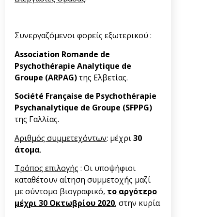
Συνεργαζόμενοι φορείς εξωτερικού
:
Association Romande de
Psychothérapie Analytique de
Groupe (ARPAG)
της Ελβετίας.
Société Française de Psychothérapie
Psychanalytique de Groupe (SFPPG)
της Γαλλίας.
Αριθμός συμμετεχόντων
: μέχρι
30
άτομα
.
Τρόπος επιλογής
: Οι υποψήφιοι
καταθέτουν αίτηση συμμετοχής μαζί
με σύντομο βιογραφικό,
το αργότερο
μέχρι
30 Οκτωβρίου 2020
, στην κυρία