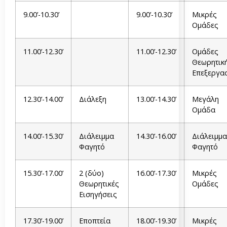
9.00’-10.30’
9.00’-10.30’
Μικρές
Ομάδες
11.00’-12.30’
11.00’-12.30’
Ομάδες
Θεωρητικ
Επεξεργα
12.30’-14.00’
Διάλεξη
13.00’-14.30’
Μεγάλη
Ομάδα
14.00’-15.30’
Διάλειμμα
14.30’-16.00’
Διάλειμμα
Φαγητό
Φαγητό
15.30’-17.00’
2 (δύο)
16.00’-17.30’
Μικρές
Θεωρητικές
Ομάδες
Εισηγήσεις
17.30’-19.00’
Εποπτεία
18.00’-19.30’
Μικρές