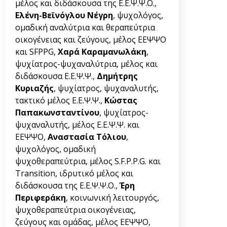
μέλος και διδάσκουσα της Ε.Ε.Ψ.Ψ.Ο.,
Ελένη-Βεϊνόγλου Νέγρη
, ψυχολόγος,
ομαδική αναλύτρια και θεραπεύτρια
οικογένειας και ζεύγους, μέλος ΕΕΨΨΟ
και SFPPG,
Χαρά Καραμανωλάκη
,
ψυχίατρος-ψυχαναλύτρια, μέλος και
διδάσκουσα Ε.Ε.Ψ.Ψ.,
Δημήτρης
Κυριαζής
, ψυχίατρος, ψυχαναλυτής,
τακτικό μέλος Ε.Ε.Ψ.Ψ.,
Κώστας
Παπακωνσταντίνου
, ψυχίατρος-
ψυχαναλυτής, μέλος Ε.Ε.Ψ.Ψ. και
ΕΕΨΨΟ,
Αναστασία Τόλιου
,
ψυχολόγος, ομαδική
ψυχοθεραπεύτρια, μέλος S.F.P.P.G. και
Transition, ιδρυτικό μέλος και
διδάσκουσα της Ε.Ε.Ψ.Ψ.Ο.,
Έρη
Περιφεράκη
, κοινωνική λειτουργός,
ψυχοθεραπεύτρια οικογένειας,
ζεύγους και ομάδας, μέλος ΕΕΨΨΟ,