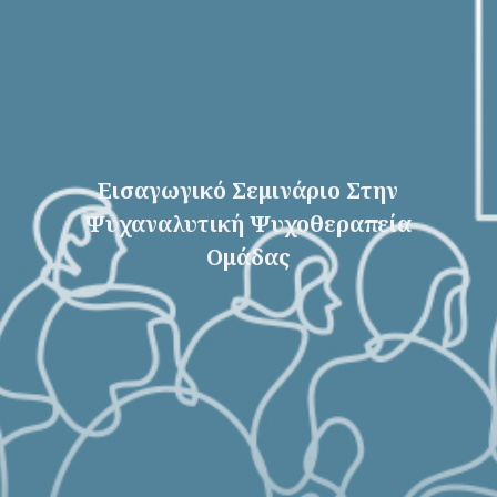
Εισαγωγικό Σεμινάριο Στην
Ψυχαναλυτική Ψυχοθεραπεία
Ομάδας