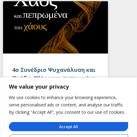
4o Συνέδριο Ψυχανάλυση και
Ομάδα, “Χάος και πεπρωμένα
του χάους”, 26 & 27
We value your privacy
Φεβρουαρίου 2027
We use cookies to enhance your browsing experience,
serve personalised ads or content, and analyse our traffic.
Η ΕΕΨΨΟ ανακοινώνει τη διοργάνωση του
By clicking "Accept All", you consent to our use of cookies.
4ου συνεδρίου της Ψυχανάλυση και
Ομάδα, με θέμα “Χάος και πεπρωμένα του
Accept All
χάους”, το οποίο θα πραγματοποιηθεί στις
26