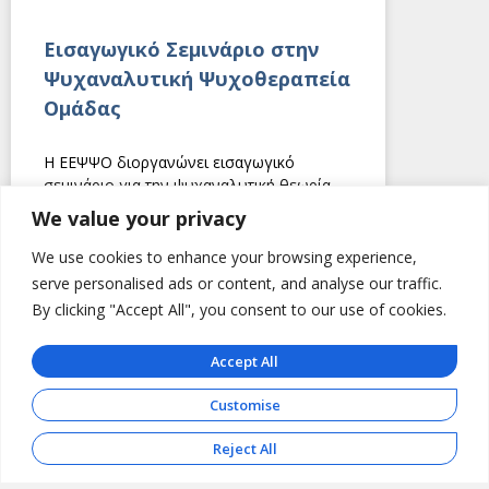
Εισαγωγικό Σεμινάριο στην
Ψυχαναλυτική Ψυχοθεραπεία
Ομάδας
Η ΕΕΨΨΟ διοργανώνει εισαγωγικό
σεμινάριο για την ψυχαναλυτική θεωρία
των ομάδων που απευθύνεται σε
We value your privacy
ψυχιάτρους, ψυχολόγους, κοινωνικούς
λειτουργούς, νοσηλευτές που επιθυμούν
We use cookies to enhance your browsing experience,
να έχουν μία πρώτη
serve personalised ads or content, and analyse our traffic.
By clicking "Accept All", you consent to our use of cookies.
ΔΙΑΒΑΣΤΕ ΠΕΡΙΣΣΟΤΕΡΑ
Accept All
10 Ιουνίου 2026
Customise
Reject All