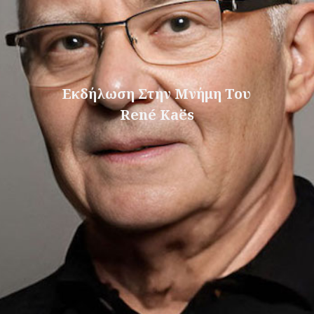
Εκδήλωση Στην Μνήμη Του
René Kaës