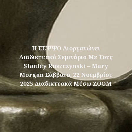
Η ΕΕΨΨΟ Διοργανώνει
Διαδικτυακό Σεμινάριο Με Τους
Stanley Ruszczynski – Mary
Morgan Σάββατο, 22 Νοεμβρίου
2025 Διαδικτυακά Μέσω ZOOM