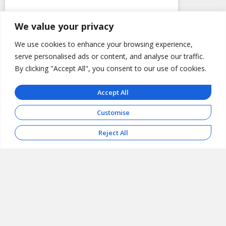
Εισαγωγικό Σεμινάριο στην
We value your privacy
Ψυχαναλυτική Ψυχοθεραπεία
We use cookies to enhance your browsing experience,
Ομάδας
serve personalised ads or content, and analyse our traffic.
By clicking "Accept All", you consent to our use of cookies.
Η ΕΕΨΨΟ διοργανώνει εισαγωγικό
σεμινάριο για την ψυχαναλυτική θεωρία
Accept All
των ομάδων που απευθύνεται σε
ψυχιάτρους, ψυχολόγους, κοινωνικούς
Customise
λειτουργούς, νοσηλευτές που επιθυμούν
να έχουν μία πρώτη
Reject All
ΔΙΑΒΑΣΤΕ ΠΕΡΙΣΣΟΤΕΡΑ
10 Ιουνίου 2026