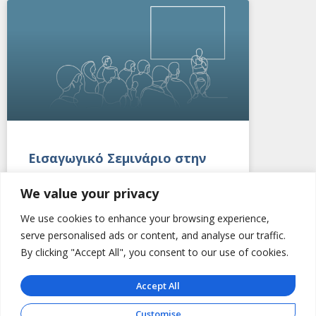
Εισαγωγικό Σεμινάριο στην
Ψυχαναλυτική Ψυχοθεραπεία
We value your privacy
Ομάδας
We use cookies to enhance your browsing experience,
Η ΕΕΨΨΟ διοργανώνει εισαγωγικό
serve personalised ads or content, and analyse our traffic.
σεμινάριο για την ψυχαναλυτική θεωρία
By clicking "Accept All", you consent to our use of cookies.
των ομάδων που απευθύνεται σε
ψυχιάτρους, ψυχολόγους, κοινωνικούς
Accept All
λειτουργούς, νοσηλευτές που επιθυμούν
να έχουν μία πρώτη
Customise