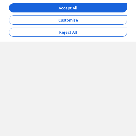
Accept All
Customise
Reject All
Εισαγωγικό Σεμινάριο στην
Ψυχαναλυτική Ψυχοθεραπεία
Ομάδας
Η ΕΕΨΨΟ διοργανώνει εισαγωγικό
σεμινάριο για την ψυχαναλυτική θεωρία
των ομάδων που απευθύνεται σε
ψυχιάτρους, ψυχολόγους, κοινωνικούς
λειτουργούς, νοσηλευτές που επιθυμούν
να έχουν μία πρώτη