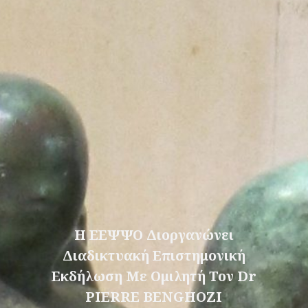
Η ΕΕΨΨΟ Διοργανώνει
Διαδικτυακή Επιστημονική
Εκδήλωση Με Ομιλητή Τον Dr
PIERRE BENGHOZI