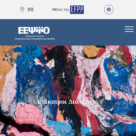
Μέλος της
Επίκαιροι Διά-Λογοι