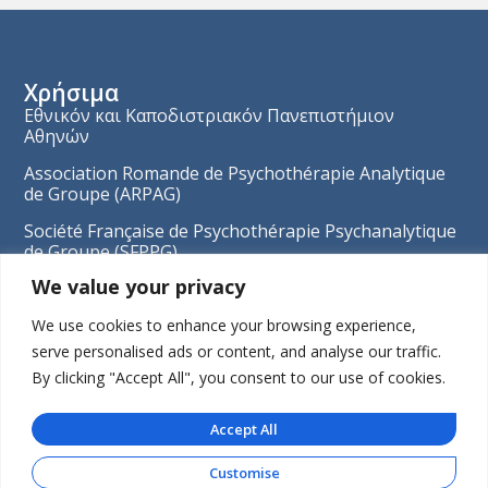
Χρήσιμα
Εθνικόν και Καποδιστριακόν Πανεπιστήμιον
Αθηνών
Association Romande de Psychothérapie Analytique
de Groupe (ARPAG)
Société Française de Psychothérapie Psychanalytique
de Groupe (SFPPG)
We value your privacy
European Federation for Psychoanalytic
Psychotherapy
We use cookies to enhance your browsing experience,
Πληροφορίες
serve personalised ads or content, and analyse our traffic.
Τα Νέα μας
By clicking "Accept All", you consent to our use of cookies.
Πολιτική Απορρήτου
Cookies
Accept All
Επικοινωνία
Customise