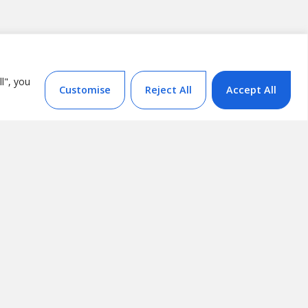
l", you
Customise
Reject All
Accept All