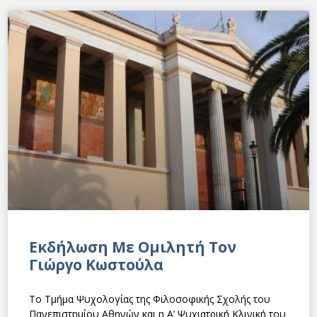
Eκδήλωση Με Ομιλητή Τον
Γιώργο Κωστούλα
Το Τμήμα Ψυχολογίας της Φιλοσοφικής Σχολής του
Πανεπιστημίου Αθηνών και η Α’ Ψυχιατρική Κλινική του