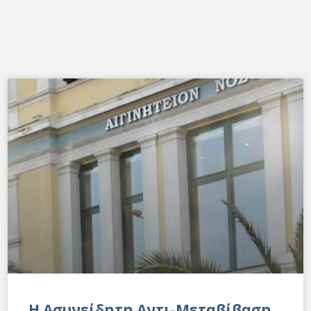
Η Ασυνείδητη Αντι-Μεταβίβαση