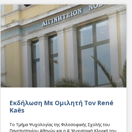
Eκδήλωση Με Ομιλητή Τον René
Kaës
To Τμήμα Ψυχολογίας της Φιλοσοφικής Σχολής του
Πανεπιστημίου Αθηνών και η Α’ Ψυχιατρική Κλινική του