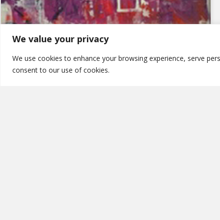
We value your privacy
We use cookies to enhance your browsing experience, serve persona
consent to our use of cookies.
Ριζοσπαστικοποίηση και
αλλοτριώνουσες ταυτίσεις στη
θρησκευτική τρομοκρατία
Η ΕΛΛΗΝΙΚΗ ΕΤΑΙΡΕΙΑ ΨΥΧΑΝΑΛΥΤΙΚΗΣ
ΨΥΧΟΘΕΡΑΠΕΙΑΣ ΟΜΑΔΑΣ διοργανώνει επιστημονική
εκδήλωση με ομιλητή τον Denis Hirsch και θέμα:
Ριζοσπαστικοποίηση και αλλοτριώνουσες ταυτίσεις στη
θρησκευτική τρομοκρατία
READ MORE