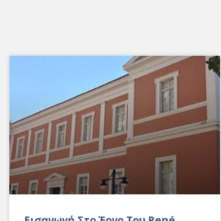
Εισαγωγή Στο Έργο Του René