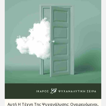
Αυτή Η Τέχνη Της Ψυχανάλυσης: Ονειρευόμενοι,