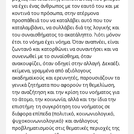
να έχει ένας άνθρωπος µε τον εαυτό του και µε
κοντινά του πρόσωπα, στην ατέρµονα
προσπάθειά του να καταλάβει αυτό που τον
καταλαµβάνει, να συλλάβει διά της λογικής και
του συναισθήµατος το ακατάληπτο. ?ιότι µόνον
έτσι το νόηµα έχει νόηµα. Όταν αναπνέει, είναι
ζωντανό και κατορθώνει να συναντήσει και να
συνενωθεί µε το συναίσθηµα, όταν
ανακουφίζει, όταν οδηγεί στην αλλαγή. Δεκαέξι
κείµενα, γραµµένα από αξιόλογους
ακαδηµαϊκούς και ερευνητές, παρουσιάζουν τα
γενικά ζητήµατα που αφορούν τη θεµελίωση,
την αναζήτηση και την κρίση του νοήµατος για
το άτοµο, την κοινωνία, αλλά και την ίδια την
επιστήµη· τη συγκρότηση του νοήµατος σε
διάφορα επίπεδα (πολιτικό, κοινωνιολογικό,
ψυχοκοινωνιολογικό)· και ανάλογους
προβληµατισµούς στις θεµατικές περιοχές της