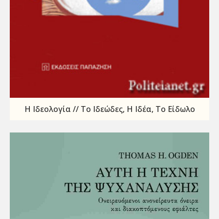
Η Ιδεολογία // Το Ιδεώδες, Η Ιδέα, Το Είδωλο