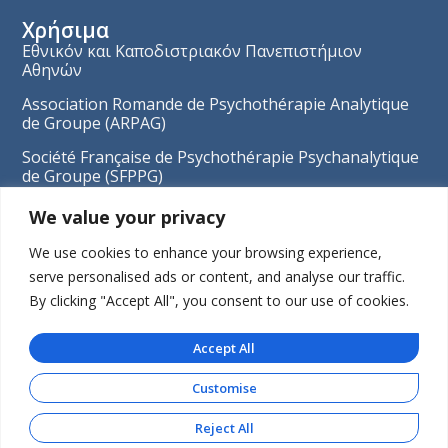
Χρήσιμα
Εθνικόν και Καποδιστριακόν Πανεπιστήμιον
Αθηνών
Association Romande de Psychothérapie Analytique
de Groupe (ARPAG)
Société Française de Psychothérapie Psychanalytique
de Groupe (SFPPG)
European Federation for Psychoanalytic
We value your privacy
Psychotherapy
Πληροφορίες
We use cookies to enhance your browsing experience,
Τα Νέα μας
serve personalised ads or content, and analyse our traffic.
By clicking "Accept All", you consent to our use of cookies.
Πολιτική Απορρήτου
Cookies
Accept All
Επικοινωνία
Customise
Επικοινωνία
Νυμφαίου 4, 11528 Αθήνα
Reject All