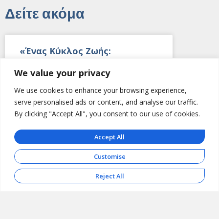
Δείτε ακόμα
«Ένας Κύκλος Ζωής:
Σεμινάρια και βιωματικοί
We value your privacy
κύκλοι» υπό την αιγίδα της
ΕΕΨΨΠΕ
We use cookies to enhance your browsing experience,
serve personalised ads or content, and analyse our traffic.
By clicking "Accept All", you consent to our use of cookies.
Πρόκειται για μια σειρά από σεμινάρια και
βιωματικούς κύκλους που τελούν υπό την
αιγίδα της Ελληνικής Εταιρείας
Accept All
Ψυχαναλυτικής Ψυχοθεραπείας Παιδιού
και Εφήβου (ΕΕΨΨΠΕ). Μέσα από 9
Customise
Reject All
ΔΙΑΒΑΣΤΕ ΠΕΡΙΣΣΟΤΕΡΑ
2 Ιουλίου 2026